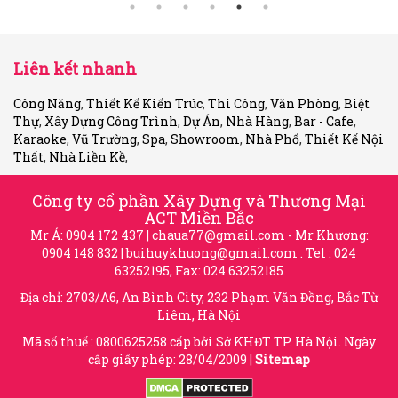
Liên kết nhanh
Công Năng
,
Thiết Kế Kiến Trúc
,
Thi Công
,
Văn Phòng
,
Biệt
Thự
,
Xây Dựng Công Trình
,
Dự Án
,
Nhà Hàng
,
Bar - Cafe
,
Karaoke
,
Vũ Trường
,
Spa
,
Showroom
,
Nhà Phố
,
Thiết Kế Nội
Thất
,
Nhà Liền Kề
,
Công ty cổ phần Xây Dựng và Thương Mại
ACT Miền Bắc
Mr Á: 0904 172 437 |
chaua77@gmail.com
- Mr Khương:
0904 148 832 |
buihuykhuong@gmail.com
. Tel : 024
63252195, Fax: 024 63252185
Địa chỉ: 2703/A6, An Bình City, 232 Phạm Văn Đồng, Bắc Từ
Liêm, Hà Nội
Mã số thuế : 0800625258 cấp bởi Sở KHĐT TP. Hà Nội. Ngày
cấp giấy phép: 28/04/2009 |
Sitemap