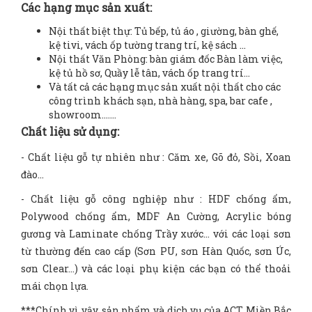
Các hạng mục sản xuất:
Nội thất biệt thự: Tủ bếp, tủ áo , giường, bàn ghế,
kệ tivi, vách ốp tường trang trí, kệ sách …
Nội thất Văn Phòng: bàn giám đốc Bàn làm việc,
kệ tủ hồ sơ, Quầy lễ tân, vách ốp trang trí…
Và tất cả các hạng mục sản xuất nội thất cho các
công trình khách sạn, nhà hàng, spa, bar cafe ,
showroom.......
Chất liệu sử dụng:
- Chất liệu gỗ tự nhiên như : Căm xe, Gõ đỏ, Sồi, Xoan
đào…
- Chất liệu gỗ công nghiệp như : HDF chống ẩm,
Polywood chống ẩm, MDF An Cường, Acrylic bóng
gương và Laminate chống Trầy xước… với các loại sơn
từ thường đến cao cấp (Sơn PU, sơn Hàn Quốc, sơn Úc,
sơn Clear…) và các loại phụ kiện các bạn có thể thoải
mái chọn lựa.
***Chính vì vậy, sản phẩm và dịch vụ của ACT Miền Bắc