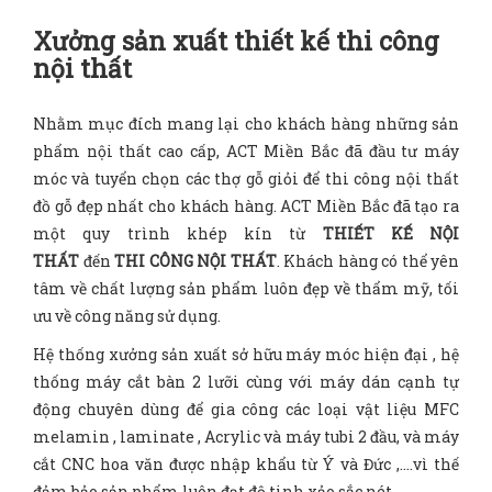
Xưởng sản xuất thiết kế thi công
nội thất
Nhằm mục đích mang lại cho khách hàng những sản
phẩm nội thất cao cấp, ACT Miền Bắc đã đầu tư máy
móc và tuyển chọn các thợ gỗ giỏi để thi công nội thất
đồ gỗ đẹp nhất cho khách hàng. ACT Miền Bắc đã tạo ra
một quy trình khép kín từ
THIẾT KẾ NỘI
THẤT
đến
THI CÔNG NỘI THẤT
. Khách hàng có thể yên
tâm về chất lượng sản phẩm luôn đẹp về thẩm mỹ, tối
ưu về công năng sử dụng.
Hệ thống xưởng sản xuất sở hữu máy móc hiện đại , hệ
thống máy cắt bàn 2 lưỡi cùng với máy dán cạnh tự
động chuyên dùng để gia công các loại vật liệu MFC
melamin , laminate , Acrylic và máy tubi 2 đầu, và máy
cắt CNC hoa văn được nhập khẩu từ Ý và Đức ,….vì thế
đảm bảo sản phẩm luôn đạt độ tinh xảo sắc nét .