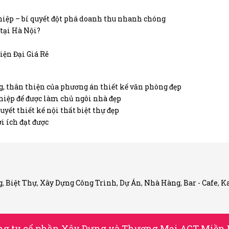
hiệp – bí quyết đột phá doanh thu nhanh chóng
 tại Hà Nội?
ện Đại Giá Rẻ
g, thân thiện của phương án thiết kế văn phòng đẹp
hiệp để được làm chủ ngôi nhà đẹp
yết thiết kế nội thất biệt thự đẹp
i ích đạt được
g
,
Biệt Thự
,
Xây Dựng Công Trình
,
Dự Án
,
Nhà Hàng
,
Bar - Cafe
,
K
ng ty cổ phần Xây Dựng và Thương Mại ACT Miền 