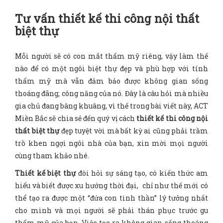
Tư vấn thiết kế thi công nội thất
biệt thự
Mỗi người sẽ có con mắt thẩm mỹ riêng, vậy làm thế
nào để có một ngôi biệt thự đẹp và phù hợp với tính
thẩm mỹ mà vẫn đảm bảo được không gian sống
thoáng đãng; công năng của nó. Đây là câu hỏi mà nhiều
gia chủ đang bâng khuâng, vì thế trong bài viết này, ACT
Miền Bắc sẽ chia sẻ đến quý vị cách
thiết kế thi công nội
thất biệt thự
đẹp tuyệt vời mà bất kỳ ai cũng phải trầm
trồ khen ngợi ngôi nhà của bạn, xin mời mọi người
cùng tham khảo nhé.
Thiết kế biệt thự
đòi hỏi sự sáng tạo, có kiến thức am
hiểu và biết được xu hướng thời đại, chỉ như thế mới có
thể tạo ra được một “đứa con tinh thần” lý tưởng nhất
cho mình và mọi người sẽ phải thán phục trước gu
thẩm mỹ của bạn. Việc tạo ra không gian sống thoáng