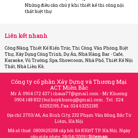
Những điều cần chú ý khi thiết kế thi công nội
thất biệt thự
Liên kết nhanh
Công Năng
,
Thiết Kế Kiến Trúc
,
Thi Công
,
Văn Phòng
,
Biệt
Thự
,
Xây Dựng Công Trình
,
Dự Án
,
Nhà Hàng
,
Bar - Cafe
,
Karaoke
,
Vũ Trường
,
Spa
,
Showroom
,
Nhà Phố
,
Thiết Kế Nội
Thất
,
Nhà Liền Kề
,
Công ty cổ phần Xây Dựng và Thương Mại
ACT Miền Bắc
Mr Á: 0904 172 437 |
chaua77@gmail.com
- Mr Khương:
0904 148 832 |
buihuykhuong@gmail.com
. Tel : 024
63252195, Fax: 024 63252185
Địa chỉ: 2703/A6, An Bình City, 232 Phạm Văn Đồng, Bắc Từ
Liêm, Hà Nội
Mã số thuế : 0800625258 cấp bởi Sở KHĐT TP. Hà Nội. Ngày
cấp giấy phép: 28/04/2009 |
Sitemap