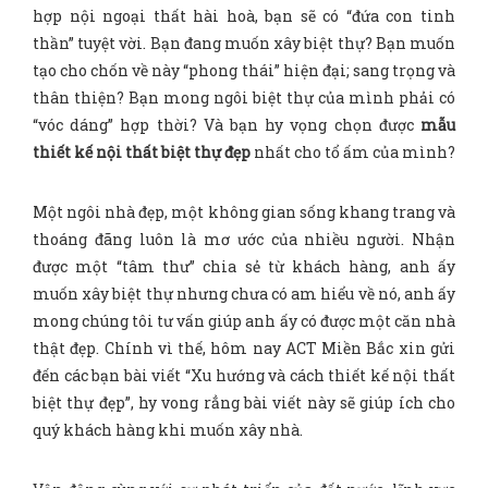
hợp nội ngoại thất hài hoà, bạn sẽ có “đứa con tinh
thần” tuyệt vời. Bạn đang muốn xây biệt thự? Bạn muốn
tạo cho chốn về này “phong thái” hiện đại; sang trọng và
thân thiện? Bạn mong ngôi biệt thự của mình phải có
“vóc dáng” hợp thời? Và bạn hy vọng chọn được
mẫu
thiết kế nội thất biệt thự đẹp
nhất cho tổ ấm của mình?
Một ngôi nhà đẹp, một không gian sống khang trang và
thoáng đãng luôn là mơ ước của nhiều người. Nhận
được một “tâm thư” chia sẻ từ khách hàng, anh ấy
muốn xây biệt thự nhưng chưa có am hiểu về nó, anh ấy
mong chúng tôi tư vấn giúp anh ấy có được một căn nhà
thật đẹp. Chính vì thế, hôm nay ACT Miền Bắc xin gửi
đến các bạn bài viết “Xu hướng và cách thiết kế nội thất
biệt thự đẹp”, hy vong rẳng bài viết này sẽ giúp ích cho
quý khách hàng khi muốn xây nhà.