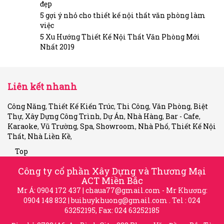
đẹp
5 gợi ý nhỏ cho thiết kế nội thất văn phòng làm
việc
5 Xu Hướng Thiết Kế Nội Thất Văn Phòng Mới
Nhất 2019
Liên kết nhanh
Công Năng
,
Thiết Kế Kiến Trúc
,
Thi Công
,
Văn Phòng
,
Biệt
Thự
,
Xây Dựng Công Trình
,
Dự Án
,
Nhà Hàng
,
Bar - Cafe
,
Karaoke
,
Vũ Trường
,
Spa
,
Showroom
,
Nhà Phố
,
Thiết Kế Nội
Thất
,
Nhà Liền Kề
,
Top
Công ty cổ phần Xây Dựng và Thương Mại
ACT Miền Bắc
Mr Á: 0904 172 437 |
chaua77@gmail.com
- Mr Khương:
0904 148 832 |
buihuykhuong@gmail.com
. Tel : 024
63252195, Fax: 024 63252185