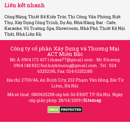
Liên kết nhanh
Công Năng
,
Thiết Kế Kiến Trúc
,
Thi Công
,
Văn Phòng
,
Biệt
Thự
,
Xây Dựng Công Trình
,
Dự Án
,
Nhà Hàng
,
Bar - Cafe
,
Karaoke
,
Vũ Trường
,
Spa
,
Showroom
,
Nhà Phố
,
Thiết Kế Nội
Thất
,
Nhà Liền Kề
,
Công ty cổ phần Xây Dựng và Thương Mại
ACT Miền Bắc
Mr Á: 0904 172 437 |
chaua77@gmail.com
- Mr Khương:
0904 148 832 |
buihuykhuong@gmail.com
. Tel : 024
63252195, Fax: 024 63252185
Địa chỉ: 2703/A6, An Bình City, 232 Phạm Văn Đồng, Bắc Từ
Liêm, Hà Nội
Mã số thuế : 0800625258 cấp bởi Sở KHĐT TP. Hà Nội. Ngày
cấp giấy phép: 28/04/2009 |
Sitemap