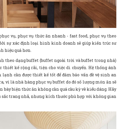
 phục vụ, phục vụ thức ăn nhanh - fast food, phục vụ theo
 Bởi sự xác định loại hình kinh doanh sẽ giúp kiến trúc sư
nh hiệu quả hơn.
h theo dạng buffet (buffet ngoài trời và buffet trong nhà)
c thiết kế rộng rãi, tiện cho việc di chuyển. Hệ thống ánh
 lạnh cần được thiết kế tốt để đảm bảo vấn đề vệ sinh an
ra, vì là nhà hàng phục vụ buffet do đó số lượng món ăn sẽ
bàn bày biện thức ăn không cần quá cầu kỳ về kiểu dáng. Hãy
 sắc trang nhã, nhưng kích thước phù hợp với không gian