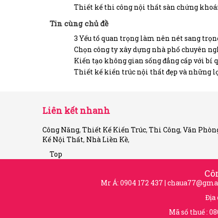
Thiết kế thi công nội thất sàn chứng kho
Tin cùng chủ đề
3 Yếu tố quan trọng làm nên nét sang trọn
Chọn công ty xây dựng nhà phố chuyên ng
Kiến tạo không gian sống đẳng cấp với bí qu
Thiết kế kiến trúc nội thất đẹp và những lợ
Liên kết nhanh
Công Năng
,
Thiết Kế Kiến Trúc
,
Thi Công
,
Văn Phòn
Kế Nội Thất
,
Nhà Liền Kề
,
Top
Cô
Mr Á: 0904 172 437 |
chaua77@gma
Địa
Mã số thuế : 0