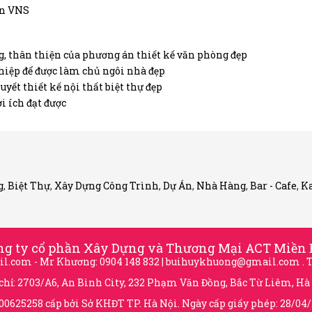
án VNS
g, thân thiện của phương án thiết kế văn phòng đẹp
hiệp để được làm chủ ngôi nhà đẹp
yết thiết kế nội thất biệt thự đẹp
i ích đạt được
g
,
Biệt Thự
,
Xây Dựng Công Trình
,
Dự Án
,
Nhà Hàng
,
Bar - Cafe
,
K
ng ty cổ phần Xây Dựng và Thương Mại ACT Miền 
il.com
- Mr Khương: 0904 148 832 |
buihuykhuong@gmail.com
. 
 chỉ: 2703/A6, An Bình City, 232 Phạm Văn Đồng, Bắc Từ Liêm, Hà
800625258 cấp bởi Sở KHĐT TP. Hà Nội. Ngày cấp giấy phép: 28/04/