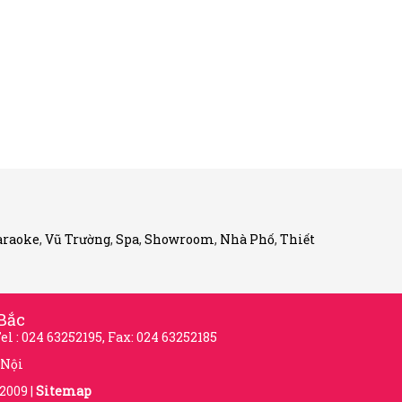
araoke
,
Vũ Trường
,
Spa
,
Showroom
,
Nhà Phố
,
Thiết
Bắc
Tel : 024 63252195, Fax: 024 63252185
 Nội
2009 |
Sitemap