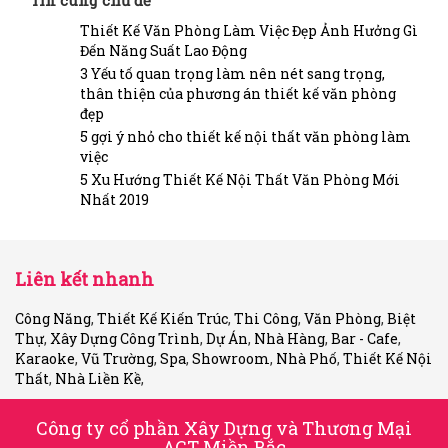
Thiết Kế Văn Phòng Làm Việc Đẹp Ảnh Hưởng Gì
Đến Năng Suất Lao Động
3 Yếu tố quan trọng làm nên nét sang trọng,
thân thiện của phương án thiết kế văn phòng
đẹp
5 gợi ý nhỏ cho thiết kế nội thất văn phòng làm
việc
5 Xu Hướng Thiết Kế Nội Thất Văn Phòng Mới
Nhất 2019
Liên kết nhanh
Công Năng
,
Thiết Kế Kiến Trúc
,
Thi Công
,
Văn Phòng
,
Biệt
Thự
,
Xây Dựng Công Trình
,
Dự Án
,
Nhà Hàng
,
Bar - Cafe
,
Karaoke
,
Vũ Trường
,
Spa
,
Showroom
,
Nhà Phố
,
Thiết Kế Nội
Thất
,
Nhà Liền Kề
,
Công ty cổ phần Xây Dựng và Thương Mại
ACT Miền Bắc