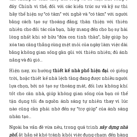
đấy. Chính vì thế, đối với các kiến trúc sư và kỹ sư thì
hãy thể hiện sự “có tâm” với nghề và “có tâm” với người
bằng cách tạo sự thoáng đãng; thân thiện với thiên
nhiên cho đối tác của bạn, hãy mang đến cho họ sự hài
lòng nhất khi sở hữu “đứa con tinh thần”, hãy giúp họ
xóa tan căng thẳng cùng mệt mỏi của ngày làm việc dài
bằng không gian sống gần gũi với thiên nhiên; đủ ánh
nắng và đủ gió…
Hiện nay, xu hướng
thiết kế nhà phố hiện đại
có giếng
trời, hoặc thiết kế nhà lệch tầng đang được nhiều người
lựa chọn, bởi nó tạo sự thoáng mát, đối lưu không khí
tốt cho căn nhà, giúp không gian sống của bạn có thể
tận dụng tối đa nguồn ánh sáng tự nhiên thay vì lúc
nào cũng cần phải nhờ đến sự “trợ giúp” của ánh sáng
nhân tạo…
Ngoài ba vấn đề vừa nêu, trong quá trình
xây dựng nhà
phố
, ắt hẳn sẽ khó tránh khỏi việc đụng chạm đến hàng