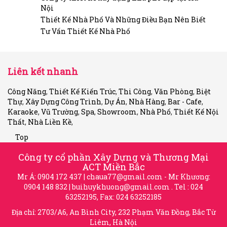
Nội
Thiết Kế Nhà Phố Và Những Điều Bạn Nên Biết
Tư Vấn Thiết Kế Nhà Phố
Liên kết nhanh
Công Năng
,
Thiết Kế Kiến Trúc
,
Thi Công
,
Văn Phòng
,
Biệt
Thự
,
Xây Dựng Công Trình
,
Dự Án
,
Nhà Hàng
,
Bar - Cafe
,
Karaoke
,
Vũ Trường
,
Spa
,
Showroom
,
Nhà Phố
,
Thiết Kế Nội
Thất
,
Nhà Liền Kề
,
Top
Công ty cổ phần Xây Dựng và Thương Mại
ACT Miền Bắc
Mr Á: 0904 172 437 |
chaua77@gmail.com
- Mr Khương:
0904 148 832 |
buihuykhuong@gmail.com
. Tel : 024
63252195, Fax: 024 63252185
Địa chỉ: 2703/A6, An Bình City, 232 Phạm Văn Đồng, Bắc Từ
Liêm, Hà Nội